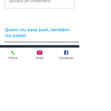
Escreva um comentário
Quem viu esse post, também
viu esses!
há 6 horas
1 min de leitura
Phone
Email
Facebook
CLIMA
Instabilidade avança pelo RS nas