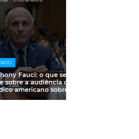
horas
9 min de leitura
UNDO
hony Fauci: o que se
e sobre a audiência do
ico americano sobre
andemia e as fake
ws