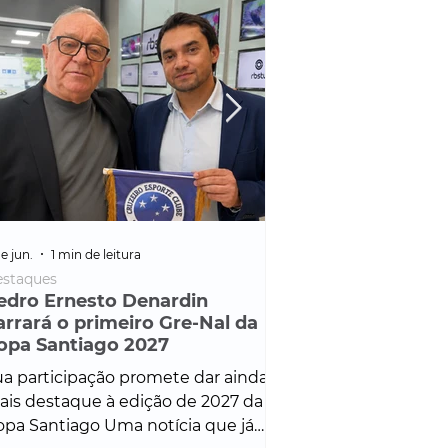
e jun.
1 min de leitura
25 de fev.
1 min de leitura
staques
Policial
edro Ernesto Denardin
Veículo de mais d
arrará o primeiro Gre-Nal da
é apreendido em
opa Santiago 2027
em ação ligada à
Francisco de Assi
a participação promete dar ainda
Veículo de luxo foi 
is destaque à edição de 2027 da
durante desdobram
pa Santiago Uma notícia que já
Operação Consortium