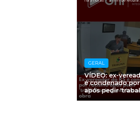
há 9 horas
2 min de leitura
GERAL
VÍDEO: ex-verea
é condenado por
após pedir 'traba
gente branca' e