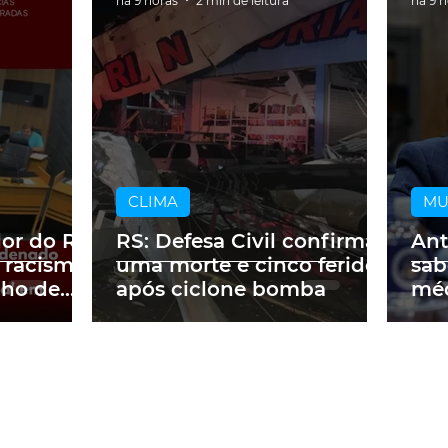
há 9 horas
2 min de leitura
há 9 
CLIMA
M
dor do RS
RS: Defesa Civil confirma
Ant
 racismo
uma morte e cinco feridos
sab
lho de
após ciclone bomba
méd
m obra
a p
ne