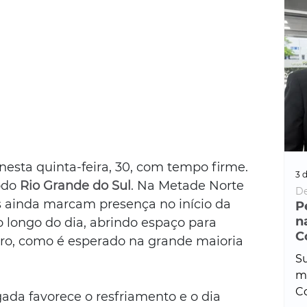
nesta quinta-feira, 30, com tempo firme. 
3 d
odo 
Rio Grande do Sul
. Na Metade Norte 
De
 ainda marcam presença no início da 
P
n
longo do dia, abrindo espaço para 
C
ro, como é esperado na grande maioria 
Su
ma
Co
da favorece o resfriamento e o dia 