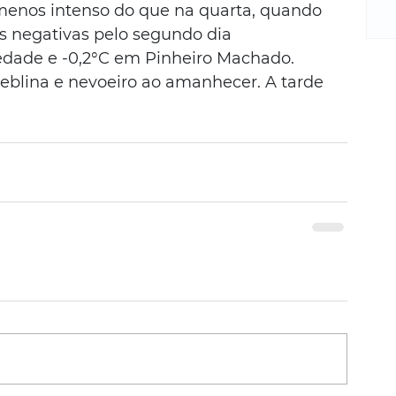
m
enos intenso do que na quarta, quando 
re
s negativas pelo segundo dia 
ne
edade e -0,2°C em Pinheiro Machado. 
Sa
eblina e nevoeiro ao amanhecer. A tarde 
de
E
na
D
na
da
em
p