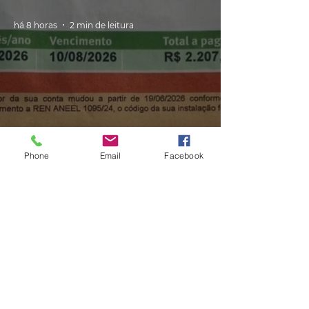
há 8 horas
2 min de leitura
GERAL
Phone
Email
Facebook
Consumidores relatam aumento
de quase 300% na energia elétrica
e contas de até R$ 2 mil no RS:
'Um absurdo'
há 1 dia
2 min de leitura