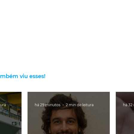
ambém viu esses!
tura
há 29 minutos
2 min de leitura
há 32