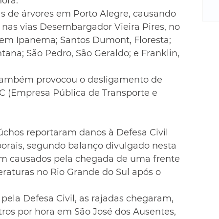
hora.
m
re
s de árvores em Porto Alegre, causando 
ne
s nas vias Desembargador Vieira Pires, no 
Sa
, em Ipanema; Santos Dumont, Floresta; 
de
ana; São Pedro, São Geraldo; e Franklin, 
E
na
a também provocou o desligamento de 
D
C (Empresa Pública de Transporte e 
na
da
em
p
chos reportaram danos à Defesa Civil 
orais, segundo balanço divulgado nesta 
am causados pela chegada de uma frente 
eraturas no Rio Grande do Sul após o 
ela Defesa Civil, as rajadas chegaram, 
tros por hora em São José dos Ausentes, 