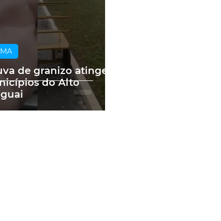
IMA
va de granizo atinge
icípios do Alto
guai