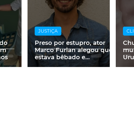
JUSTIÇA
CL
 do
Preso por estupro, ator
Chu
em
Marco Furlan alegou que
mun
nos
estava bêbado e
Uru
confundiu criança autista
de 5 anos com a
namorada