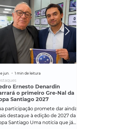
e jun.
1 min de leitura
25 de fev.
1 min de leitura
staques
Policial
edro Ernesto Denardin
Veículo de mais d
arrará o primeiro Gre-Nal da
é apreendido em
opa Santiago 2027
em ação ligada à
Francisco de Assi
a participação promete dar ainda
Veículo de luxo foi 
is destaque à edição de 2027 da
durante desdobram
pa Santiago Uma notícia que já
Operação Consortium