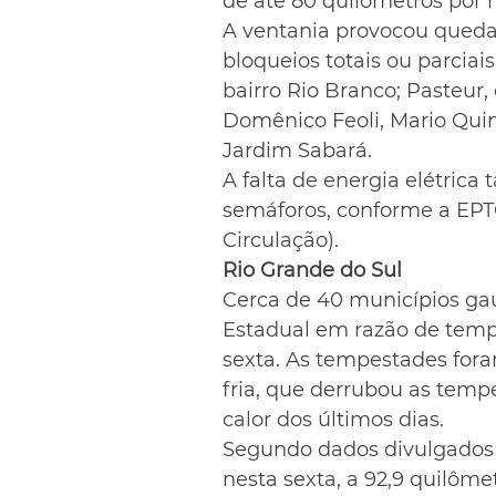
de até 80 quilômetros por 
A ventania provocou queda
bloqueios totais ou parciai
bairro Rio Branco; Pasteur
Domênico Feoli, Mario Quint
Jardim Sabará.
A falta de energia elétric
semáforos, conforme a EPT
Circulação).
Rio Grande do Sul
Cerca de 40 municípios gaú
Estadual em razão de temp
sexta. As tempestades for
fria, que derrubou as temp
calor dos últimos dias.
Segundo dados divulgados p
nesta sexta, a 92,9 quilôme