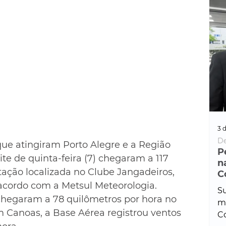
3 d
De
que atingiram Porto Alegre e a Região 
P
te de quinta-feira (7) chegaram a 117 
n
tação localizada no Clube Jangadeiros, 
C
 acordo com a Metsul Meteorologia.
Su
chegaram a 78 quilômetros por hora no 
ma
m Canoas, a Base Aérea registrou ventos 
Co