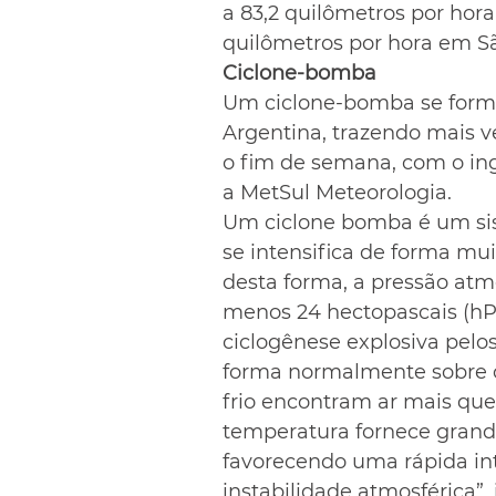
a 83,2 quilômetros por hor
quilômetros por hora em Sã
Ciclone-bomba
Um ciclone-bomba se formou
Argentina, trazendo mais v
o fim de semana, com o ing
a MetSul Meteorologia.
Um ciclone bomba é um sis
se intensifica de forma muit
desta forma, a pressão atmo
menos 24 hectopascais (hP
ciclogênese explosiva pelos
forma normalmente sobre o
frio encontram ar mais que
temperatura fornece grande
favorecendo uma rápida int
instabilidade atmosférica”,