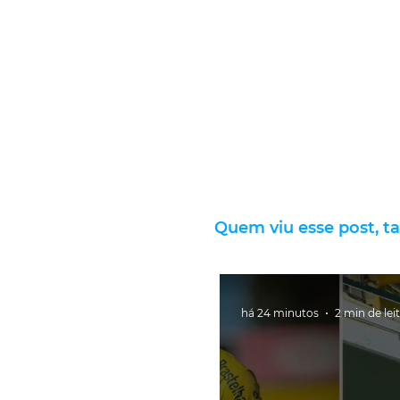
Quem viu esse post, t
há 24 minutos
2 min de lei