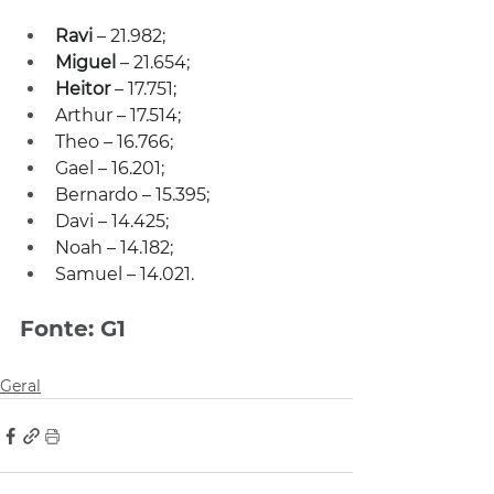
Ravi 
– 21.982;
Miguel 
– 21.654;
Heitor 
– 17.751;
Arthur – 17.514;
Theo – 16.766;
Gael – 16.201;
Bernardo – 15.395;
Davi – 14.425;
Noah – 14.182;
Samuel – 14.021.
Fonte: G1
Geral