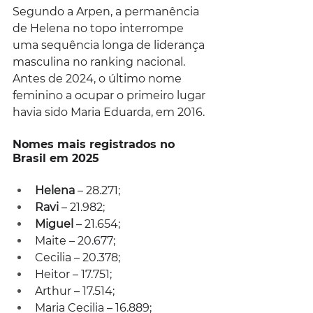
Segundo a Arpen, a permanência 
de Helena no topo interrompe 
uma sequência longa de liderança 
masculina no ranking nacional. 
Antes de 2024, o último nome 
feminino a ocupar o primeiro lugar 
havia sido Maria Eduarda, em 2016.
Nomes mais registrados no 
Brasil em 2025
Helena 
– 28.271;
Ravi 
– 21.982;
Miguel 
– 21.654;
Maite – 20.677;
Cecilia – 20.378;
Heitor – 17.751;
Arthur – 17.514;
Maria Cecilia – 16.889;