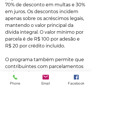
70% de desconto em multas e 30% 
em juros. Os descontos incidem 
apenas sobre os acréscimos legais, 
mantendo o valor principal da 
dívida integral. O valor mínimo por 
parcela é de R$ 100 por adesão e 
R$ 20 por crédito incluído.
O programa também permite que 
contribuintes com parcelamentos 
antigos migrem para o novo 
modelo, cancelando 
Phone
Email
Facebook
automaticamente os acordos 
anteriores mediante adesão e 
pagamento da primeira parcela ou 
da quitação no prazo. Mais 
informações estão disponíveis no 
Portal de Atendimento da Receita 