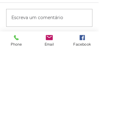
Escreva um comentário
Phone
Email
Facebook
Quem viu esse post, também
viu esses!
há 4 horas
1 min de leitura