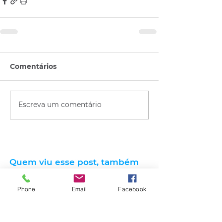
Comentários
Escreva um comentário
Quem viu esse post, também
viu esses!
Phone
Email
Facebook
há 13 horas
2 min de leitura