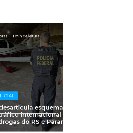
horas
1 min de leitura
LICIAL
desarticula esquema
tráfico internacional
drogas do RS e Paraná