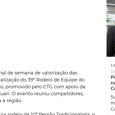
3 d
De
nal de semana de valorização das 
P
alização do 39º Rodeio de Equipe do 
n
o, promovido pelo CTG com apoio da 
C
guari. O evento reuniu competidores, 
Su
a a região.
ma
Co
 rodeio da 10ª Região Tradicionalista, o 