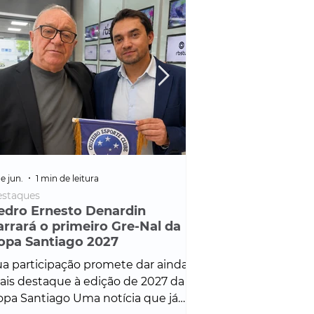
e jun.
1 min de leitura
25 de fev.
1 min de leitura
staques
Policial
edro Ernesto Denardin
Veículo de mais d
arrará o primeiro Gre-Nal da
é apreendido em
opa Santiago 2027
em ação ligada à
Francisco de Assi
a participação promete dar ainda
Veículo de luxo foi 
is destaque à edição de 2027 da
durante desdobram
pa Santiago Uma notícia que já
Operação Consortium