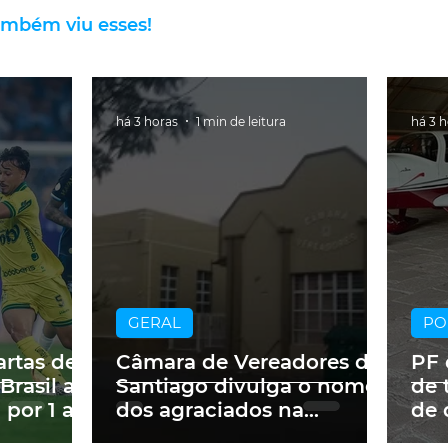
ambém viu esses!
há 3 horas
1 min de leitura
há 3 
GERAL
PO
artas de
Câmara de Vereadores de
PF 
Brasil ao
Santiago divulga o nome
de 
 por 1 a 0
dos agraciados na
de 
Semana do Parlamento