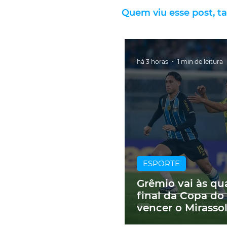
Quem viu esse post, t
há 3 horas
1 min de leitura
ESPORTE
Grêmio vai às qu
final da Copa do 
vencer o Mirassol