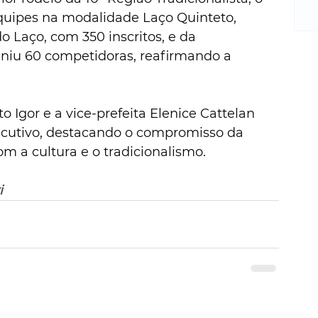
m
quipes na modalidade Laço Quinteto, 
re
ne
 Laço, com 350 inscritos, e da 
Sa
uniu 60 competidoras, reafirmando a 
de
E
na
to Igor e a vice-prefeita Elenice Cattelan 
D
cutivo, destacando o compromisso da 
na
m a cultura e o tradicionalismo.
da
em
p
i