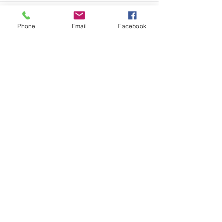
Comentários
Phone
Email
Facebook
Escreva um comentário
Quem viu esse post, também
viu esses!
há 4 horas
2 min de leitura