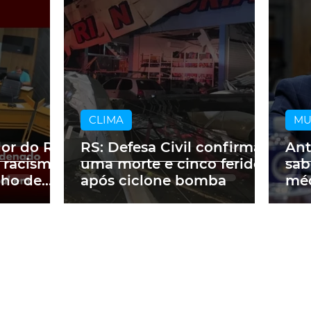
CLIMA
M
dor do RS
RS: Defesa Civil confirma
Ant
 racismo
uma morte e cinco feridos
sab
lho de
após ciclone bomba
méd
m obra
a p
ne