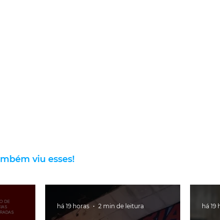
ambém viu esses!
há 19 horas
2 min de leitura
há 19 