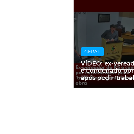
GERAL
VÍDEO: ex-verea
é condenado por
após pedir 'traba
gente branca' e