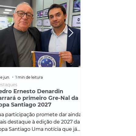
e jun.
1 min de leitura
25 de fev.
1 min de leitura
staques
Policial
edro Ernesto Denardin
Veículo de mais d
arrará o primeiro Gre-Nal da
é apreendido em
opa Santiago 2027
em ação ligada à
Francisco de Assi
a participação promete dar ainda
Veículo de luxo foi 
is destaque à edição de 2027 da
durante desdobram
pa Santiago Uma notícia que já
Operação Consortium