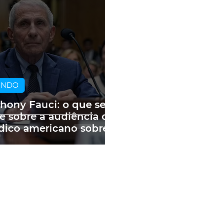
UNDO
hony Fauci: o que se
e sobre a audiência do
ico americano sobre
andemia e as fake
ws