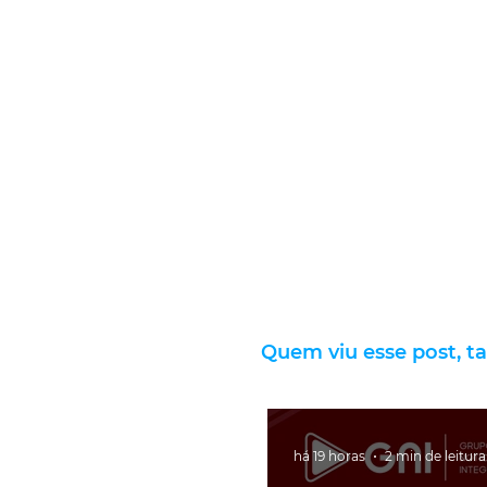
Quem viu esse post, t
há 19 horas
2 min de leitura