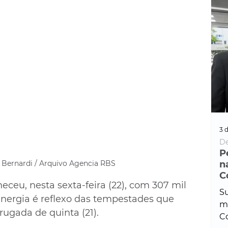
3 d
De
P
 Bernardi / Arquivo Agencia RBS
n
C
ceu, nesta sexta-feira (22), com 307 mil 
Su
energia é reflexo das tempestades que 
ma
ugada de quinta (21).
Co