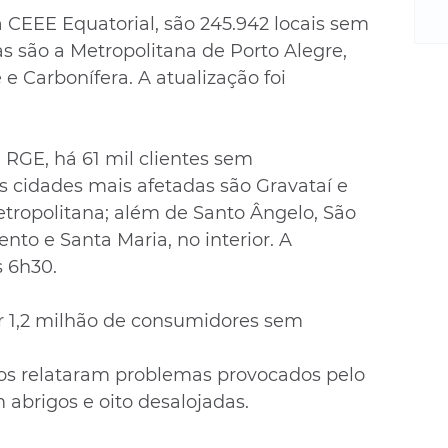
m
CEEE Equatorial, são 245.942 locais sem 
re
as são a Metropolitana de Porto Alegre, 
ne
Sa
te e Carbonífera. A atualização foi 
de
E
na
 RGE, há 61 mil clientes sem 
D
s cidades mais afetadas são Gravataí e 
na
tropolitana; além de Santo Ângelo, São 
da
nto e Santa Maria, no interior. A 
em
s 6h30.
p
r 1,2 milhão de consumidores sem 
os relataram problemas provocados pelo 
 abrigos e oito desalojadas.