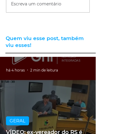
Escreva um comentário
Quem viu esse post, também
viu esses!
há 4 horas
2 min de leitura
GERAL
VÍDEO: ex-vereador do RS é