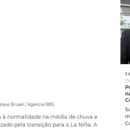
3 d
De
P
n
C
ateus Bruxel / Agencia RBS
Su
a à normalidade na média de chuva e 
ma
Co
izado pela transição para o La Niña. A 