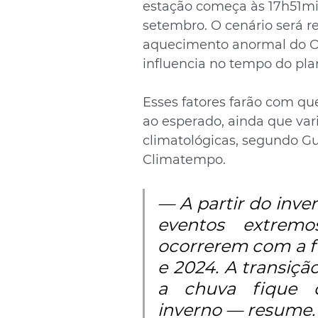
estação começa às 17h51min 
setembro. O cenário será re
aquecimento anormal do Oc
influencia no tempo do pla
Esses fatores farão com qu
ao esperado, ainda que var
climatológicas, segundo Gu
Climatempo.
— A partir do inve
eventos extrem
ocorrerem com a f
e 2024. A transiçã
a chuva fique d
inverno — resume.