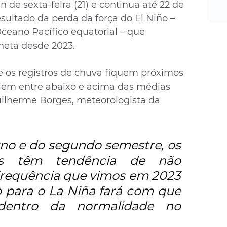
m
de sexta-feira (21) e continua até 22 de 
re
sultado da perda da força do El Niño – 
ne
eano Pacífico equatorial – que 
Sa
neta desde 2023. 
de
E
e os registros de chuva fiquem próximos 
na
iem entre abaixo e acima das médias 
D
na
ilherme Borges, meteorologista da 
da
em
p
rno e do segundo semestre, os 
os têm tendência de não 
requência que vimos em 2023 
o para o La Niña fará com que 
entro da normalidade no 