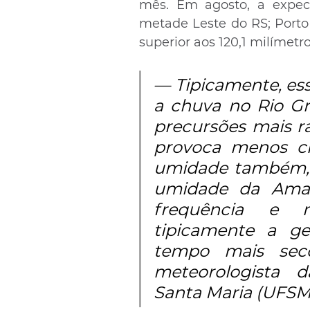
mês. Em agosto, a expec
metade Leste do RS; Porto 
superior aos 120,1 milímetr
— Tipicamente, ess
a chuva no Rio Gr
precursões mais ráp
provoca menos c
umidade também, e
umidade da Amaz
frequência e m
tipicamente a g
tempo mais seco
meteorologista d
Santa Maria (UFSM