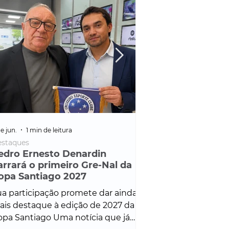
e jun.
1 min de leitura
25 de fev.
1 min de leitura
staques
Policial
edro Ernesto Denardin
Veículo de mais d
arrará o primeiro Gre-Nal da
é apreendido em
opa Santiago 2027
em ação ligada à
Francisco de Assi
a participação promete dar ainda
Veículo de luxo foi 
is destaque à edição de 2027 da
durante desdobram
pa Santiago Uma notícia que já
Operação Consortium