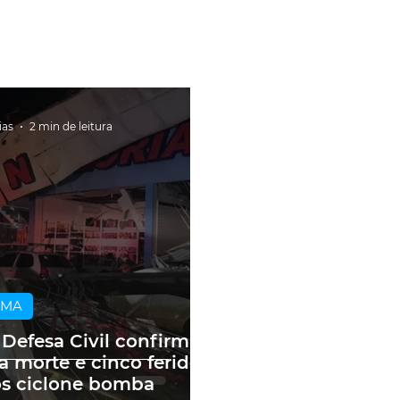
ias
2 min de leitura
IMA
 Defesa Civil confirma
 morte e cinco feridos
s ciclone bomba