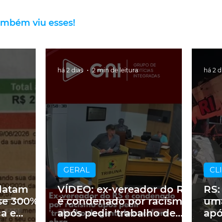
ambém viu esses!
há 2 dias
2 min de leitura
há 2 d
GERAL
CL
latam
VÍDEO: ex-vereador do RS
RS:
se 300%
é condenado por racismo
uma
ca e
após pedir 'trabalho de
apó