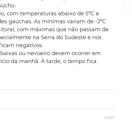
m
aúcho.
re
o, com temperaturas abaixo de 5ºC e 
ne
des gaúchas. As mínimas variam de -2ºC 
Sa
de
Litoral, com máximas que não passam de 
E
pecialmente na Serra do Sudeste e nos 
na
ficam negativos.
D
 baixas ou nevoeiro devem ocorrer em 
na
nício da manhã. À tarde, o tempo fica 
da
em
p