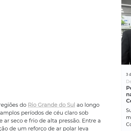
3 d
De
P
n
C
regiões do 
Rio Grande do Sul
 ao longo 
Su
 amplos períodos de céu claro sob 
ma
ar seco e frio de alta pressão. Entre a 
Co
ção de um reforço de ar polar leva 