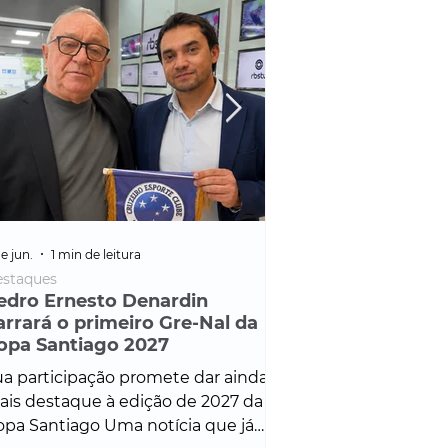
e jun.
1 min de leitura
25 de fev.
1 min de leitura
staques
Policial
edro Ernesto Denardin
Veículo de mais d
arrará o primeiro Gre-Nal da
é apreendido em
opa Santiago 2027
em ação ligada à
Francisco de Assi
a participação promete dar ainda
Veículo de luxo foi 
is destaque à edição de 2027 da
durante desdobram
pa Santiago Uma notícia que já
Operação Consortium