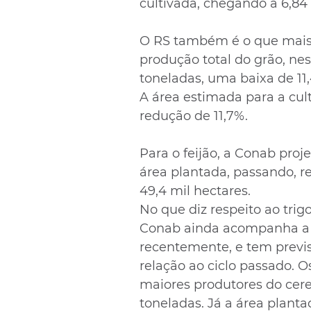
cultivada, chegando a 6,84
O RS também é o que mais 
produção total do grão, nes
toneladas, uma baixa de 11
A área estimada para a cul
redução de 11,7%.
Para o feijão, a Conab proj
área plantada, passando, r
49,4 mil hectares.
No que diz respeito ao trigo
Conab ainda acompanha a sa
recentemente, e tem previ
relação ao ciclo passado. O
maiores produtores do cere
toneladas. Já a área plant