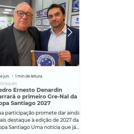
e jun.
1 min de leitura
25 de fev.
1 min de leitura
staques
Policial
edro Ernesto Denardin
Veículo de mais d
arrará o primeiro Gre-Nal da
é apreendido em
opa Santiago 2027
em ação ligada à
Francisco de Assi
a participação promete dar ainda
Veículo de luxo foi 
is destaque à edição de 2027 da
durante desdobram
pa Santiago Uma notícia que já
Operação Consortium