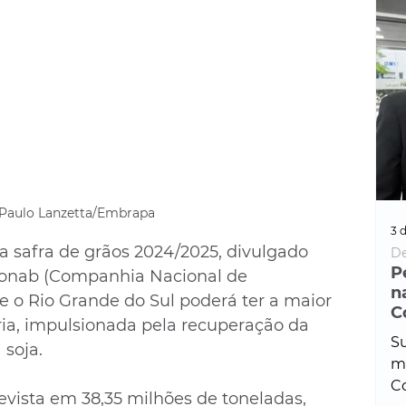
 Paulo Lanzetta/Embrapa
3 d
 safra de grãos 2024/2025, divulgado 
De
P
a Conab (Companhia Nacional de 
n
 o Rio Grande do Sul poderá ter a maior 
C
ria, impulsionada pela recuperação da 
Su
 soja.
ma
Co
vista em 38,35 milhões de toneladas, 