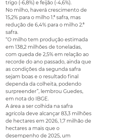
trigo (-6,8%) e feijão (-4,6%).
No milho, haverá crescimento de 
15,2% para o milho 1.ª safra, mas 
redução de 6,4% para o milho 2.ª 
safra.
“O milho tem produção estimada 
em 138,2 milhões de toneladas, 
com queda de 2,5% em relação ao 
recorde do ano passado, ainda que 
as condições da segunda safra 
sejam boas e o resultado final 
dependa da colheita, podendo 
surpreender”, lembrou Guedes, 
em nota do IBGE.
A área a ser colhida na safra 
agrícola deve alcançar 83,3 milhões 
de hectares em 2026, 1,7 milhão de 
hectares a mais que o 
desempenho de 2025, um 