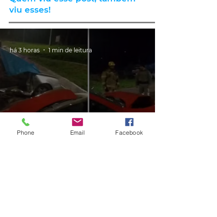
viu esses!
há 3 horas
1 min de leitura
Phone
Email
Facebook
TRÂNSITO
Irmãos morrem em acidente
entre dois veículos na BR-116
há 4 horas
1 min de leitura