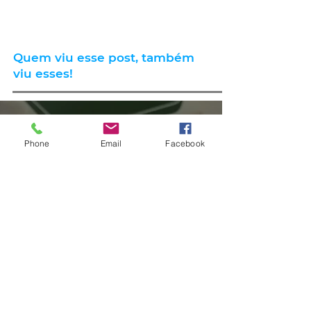
Quem viu esse post, também
viu esses!
há 59 minutos
1 min de leitura
Phone
Email
Facebook
AGRO
13º Seminário de Agricultura tem
o clima como um dos temas