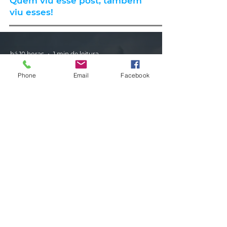
Quem viu esse post, também
viu esses!
há 10 horas
1 min de leitura
Phone
Email
Facebook
CLIMA
Instabilidade avança pelo RS nas
próximas horas com ciclone,
tempestades e vendavais
há 11 horas
1 min de leitura