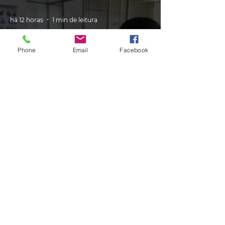
há 12 horas
1 min de leitura
Phone
Email
Facebook
GERAL
PRF cria canal de atendimento via
Whatsapp para atender
motoristas multados no RS
há 12 horas
1 min de leitura