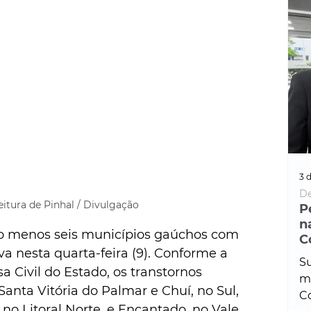
3 d
De
eitura de Pinhal / Divulgação
P
n
ao menos seis municípios gaúchos com 
C
a nesta quarta-feira (9). Conforme a 
Su
a Civil do Estado, os transtornos 
ma
anta Vitória do Palmar e Chuí, no Sul, 
Co
 no Litoral Norte, e Encantado, no Vale 