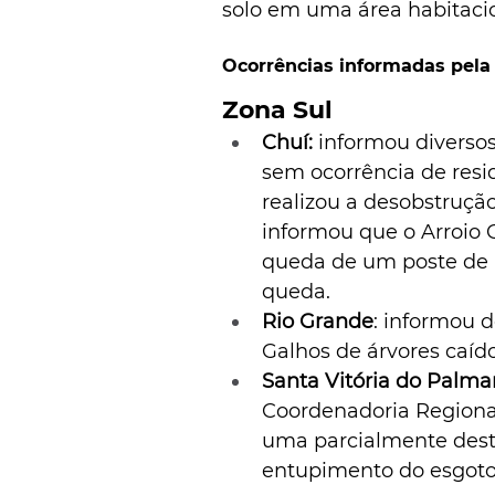
solo em uma área habitacio
Ocorrências informadas pela 
Zona Sul 
Chuí: 
informou diversos
sem ocorrência de resi
realizou a desobstruçã
informou que o Arroio C
queda de um poste de a
queda. 
Rio Grande
: informou 
Galhos de árvores caído
Santa Vitória do Palmar
Coordenadoria Regional
uma parcialmente dest
entupimento do esgoto 