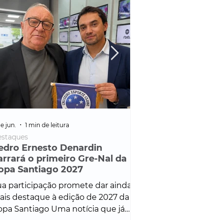
e jun.
1 min de leitura
25 de fev.
1 min de leitura
staques
Policial
edro Ernesto Denardin
Veículo de mais d
arrará o primeiro Gre-Nal da
é apreendido em
opa Santiago 2027
em ação ligada à
Francisco de Assi
a participação promete dar ainda
Veículo de luxo foi 
is destaque à edição de 2027 da
durante desdobram
pa Santiago Uma notícia que já
Operação Consortium