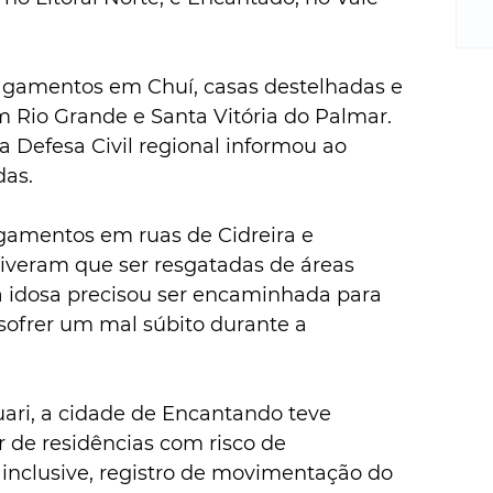
m
re
ne
Sa
lagamentos em Chuí, casas destelhadas e 
de
m Rio Grande e Santa Vitória do Palmar. 
E
 Defesa Civil regional informou ao 
na
das.
D
na
agamentos em ruas de Cidreira e 
da
tiveram que ser resgatadas de áreas 
em
p
 idosa precisou ser encaminhada para 
ofrer um mal súbito durante a 
uari, a cidade de Encantando teve 
 de residências com risco de 
nclusive, registro de movimentação do 