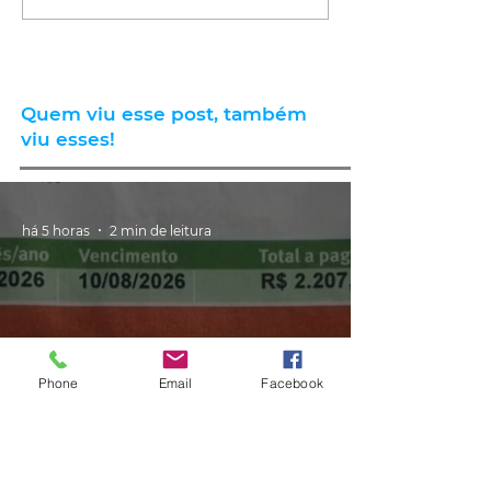
Quem viu esse post, também
viu esses!
há 5 horas
2 min de leitura
Phone
Email
Facebook
GERAL
Consumidores relatam aumento
de quase 300% na energia elétrica