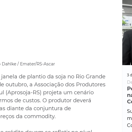
o Dahlke / Emater/RS-Ascar
3 d
janela de plantio da soja no Rio Grande 
De
 de outubro, a Associação dos Produtores 
P
ul (Aprosoja-RS) projeta um cenário 
n
ermos de custos. O produtor deverá 
C
as diante da conjuntura de 
Su
preços da commodity. 
ma
Co