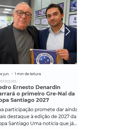
e jun.
1 min de leitura
25 de fev.
1 min de leitura
staques
Policial
edro Ernesto Denardin
Veículo de mais d
arrará o primeiro Gre-Nal da
é apreendido em
opa Santiago 2027
em ação ligada à
Francisco de Assi
a participação promete dar ainda
Veículo de luxo foi 
is destaque à edição de 2027 da
durante desdobram
pa Santiago Uma notícia que já
Operação Consortium