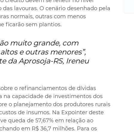
o crédito devem se refletir no nível 
m
re
 das lavouras. O cenário desenhado pela 
ne
uras normais, outras com menos 
Sa
e ficarão sem plantios.
de
E
ção muito grande, com 
na
altos e outras menores”, 
D
na
e da Aprosoja-RS, Ireneu 
da
em
p
bre o refinanciamentos de dívidas 
cia na capacidade de investimentos dos 
bre o planejamento dos produtores rurais 
 custos de insumos. Na Expointer deste 
eve queda de 57,67% em relação ao 
chando em R$ 36,7 milhões. Para os 