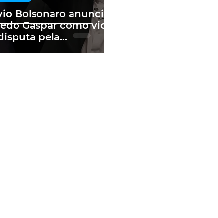
vio Bolsonaro anuncia
redo Gaspar como vice
disputa pela
sidência