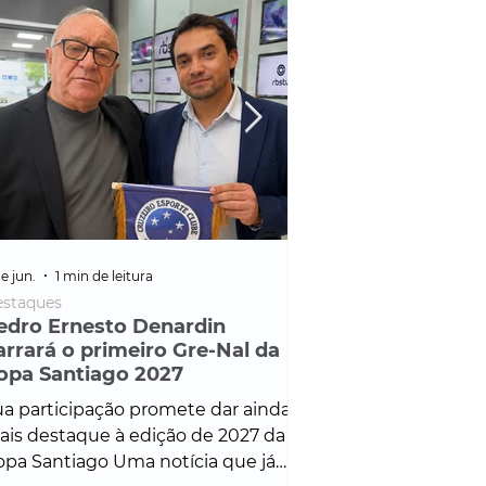
e jun.
1 min de leitura
25 de fev.
1 min de leitura
staques
Policial
edro Ernesto Denardin
Veículo de mais d
arrará o primeiro Gre-Nal da
é apreendido em
opa Santiago 2027
em ação ligada à
Francisco de Assi
a participação promete dar ainda
Veículo de luxo foi 
is destaque à edição de 2027 da
durante desdobram
pa Santiago Uma notícia que já
Operação Consortium