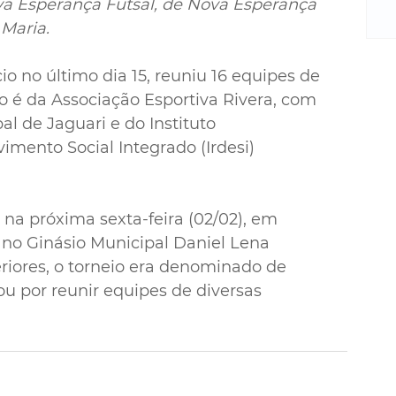
m
a Esperança Futsal, de Nova Esperança 
re
 Maria.
ne
Sa
io no último dia 15, reuniu 
16 equipes de 
de
o é da Associação Esportiva Rivera, com 
E
al de Jaguari e do Instituto 
na
mento Social Integrado (Irdesi) 
D
na
da
em
a próxima sexta-feira (02/02), em 
p
 no 
Ginásio Municipal Daniel Lena 
riores, o torneio era denominado de 
ou por reunir equipes de diversas 