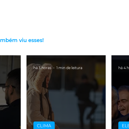
ambém viu esses!
há 3 horas
1 min de leitura
há 4 
CLIMA
EL