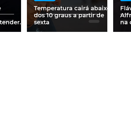
e
Temperatura cairá abaixo
Flá
dos 10 graus a partir de
Alf
tender
sexta
na 
ados no
pre