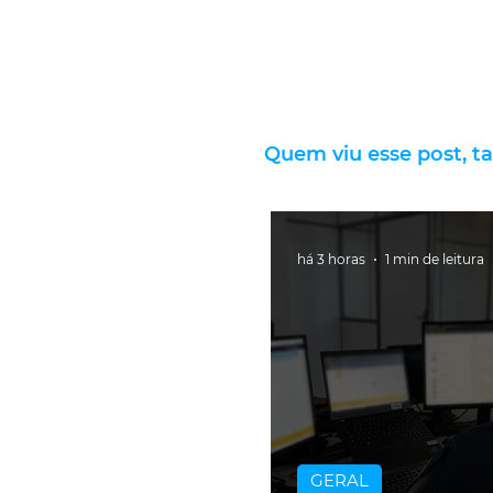
Quem viu esse post, t
há 3 horas
1 min de leitura
GERAL