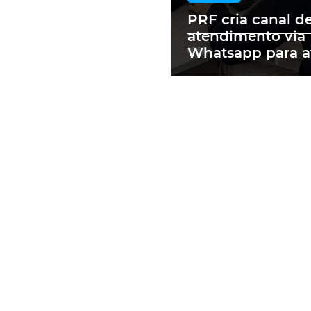
PRF cria canal d
atendimento via
Whatsapp para a
motoristas mult
RS