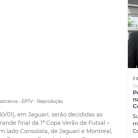
3 d
De
P
n
strativa - EPTV - Reprodução
C
30/01), em Jaguari, serão decididas as 
Su
ande final da 1ª Copa Verão de Futsal – 
ma
m lado 
Consolata, de Jaguari e Montreal, 
Co