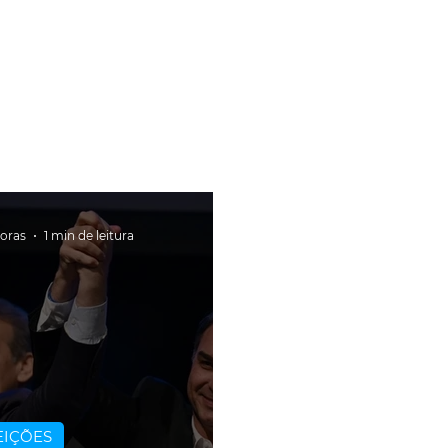
horas
1 min de leitura
EIÇÕES