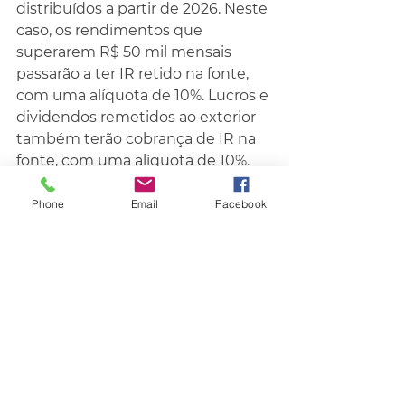
distribuídos a partir de 2026. Neste 
caso, os rendimentos que 
superarem R$ 50 mil mensais 
passarão a ter IR retido na fonte, 
com uma alíquota de 10%. Lucros e 
dividendos remetidos ao exterior 
também terão cobrança de IR na 
fonte, com uma alíquota de 10%.
Fonte: O Sul
Phone
Email
Facebook
Política
Economia