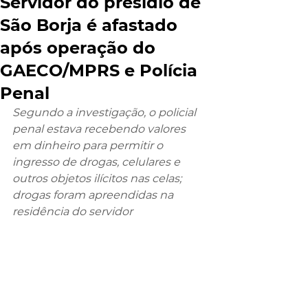
Servidor do presídio de
São Borja é afastado
após operação do
GAECO/MPRS e Polícia
Penal
Segundo a investigação, o policial 
penal estava recebendo valores 
em dinheiro para permitir o 
ingresso de drogas, celulares e 
outros objetos ilícitos nas celas; 
drogas foram apreendidas na 
residência do servidor