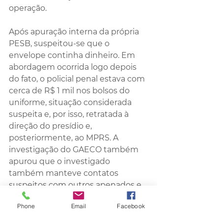
operação.
Após apuração interna da própria 
PESB, suspeitou-se que o 
envelope continha dinheiro. Em 
abordagem ocorrida logo depois 
do fato, o policial penal estava com 
cerca de R$ 1 mil nos bolsos do 
uniforme, situação considerada 
suspeita e, por isso, retratada à 
direção do presídio e, 
posteriormente, ao MPRS. A 
investigação do GAECO também 
apurou que o investigado 
também manteve contatos 
suspeitos com outros apenados e 
com pessoas de fora do 
Phone
Email
Facebook
estabelecimento prisional, ligadas 