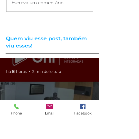
Escreva um comentário
Quem viu esse post, também
viu esses!
há 16 horas
2 min de leitura
Phone
Email
Facebook
GERAL
VÍDEO: ex-vereador do RS é