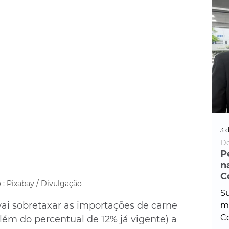
3 d
De
P
n
C
 : Pixabay / Divulgação
Su
ai sobretaxar as importações de carne 
ma
Co
lém do percentual de 12% já vigente) a 