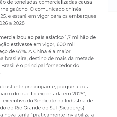
m
lhão de toneladas comercializadas causa 
re
arne gaúcho. O comunicado chinês 
ne
025, e estará em vigor para os embarques 
Sa
2026 a 2028.
de
E
ercializou ao país asiático 1,7 milhão de 
na
ação estivesse em vigor, 600 mil 
D
na
eço de 67%. A China é a maior 
da
 brasileira, destino de mais da metade 
em
Brasil é o principal fornecedor do 
p
.
ão bastante preocupante, porque a cota 
baixo do que foi exportada em 2025”, 
r-executivo do Sindicato da Indústria de 
do do Rio Grande do Sul (Sicadergs). 
a nova tarifa “praticamente inviabiliza a 