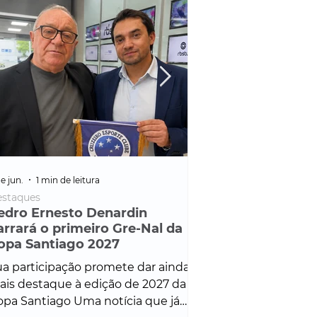
e jun.
1 min de leitura
25 de fev.
1 min de leitura
staques
Policial
edro Ernesto Denardin
Veículo de mais d
arrará o primeiro Gre-Nal da
é apreendido em
opa Santiago 2027
em ação ligada à
Francisco de Assi
a participação promete dar ainda
Veículo de luxo foi 
is destaque à edição de 2027 da
durante desdobram
pa Santiago Uma notícia que já
Operação Consortium