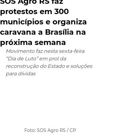
SOS Agro RS faz
protestos em 300
municípios e organiza
caravana a Brasília na
próxima semana
Movimento faz nesta sexta-feira 
“Dia de Luto” em prol da 
reconstrução do Estado e soluções 
para dívidas
Foto: SOS Agro RS / CP