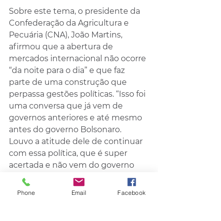
Sobre este tema, o presidente da 
Confederação da Agricultura e 
Pecuária (CNA), João Martins, 
afirmou que a abertura de 
mercados internacional não ocorre 
“da noite para o dia” e que faz 
parte de uma construção que 
perpassa gestões políticas. “Isso foi 
uma conversa que já vem de 
governos anteriores e até mesmo 
antes do governo Bolsonaro. 
Louvo a atitude dele de continuar 
com essa política, que é super 
acertada e não vem do governo 
anterior, mas de alguns governos, 
disse, em avaliação sobre o 
Phone
Email
Facebook
dezempenho do setor no ano de 
2023.