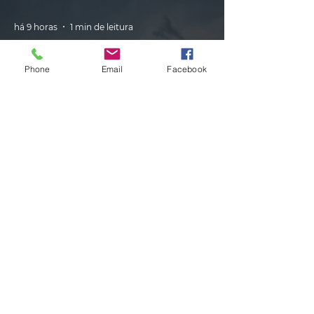
há 9 horas
1 min de leitura
Phone
Email
Facebook
CLIMA
Instabilidade avança pelo RS nas
próximas horas com ciclone,
tempestades e vendavais
há 10 horas
1 min de leitura