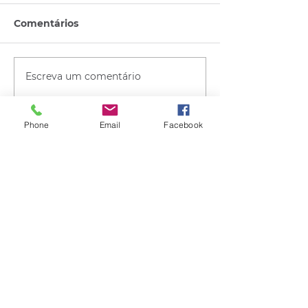
Comentários
Escreva um comentário
Phone
Email
Facebook
Quem viu esse post, também
viu esses!
há 2 horas
1 min de leitura