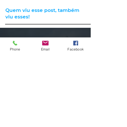
Quem viu esse post, também
viu esses!
há 10 horas
1 min de leitura
Phone
Email
Facebook
CLIMA
Instabilidade avança pelo RS nas
próximas horas com ciclone,
tempestades e vendavais