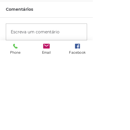
Comentários
Escreva um comentário
Phone
Email
Facebook
Quem viu esse post, também
viu esses!
há 16 horas
2 min de leitura