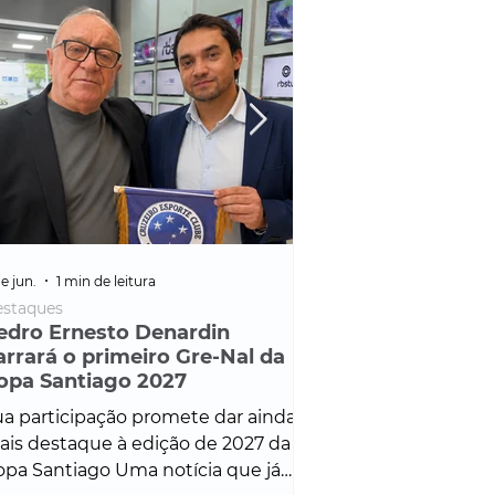
e jun.
1 min de leitura
25 de fev.
1 min de leitura
staques
Policial
edro Ernesto Denardin
Veículo de mais d
arrará o primeiro Gre-Nal da
é apreendido em
opa Santiago 2027
em ação ligada à
Francisco de Assi
a participação promete dar ainda
Veículo de luxo foi 
is destaque à edição de 2027 da
durante desdobram
pa Santiago Uma notícia que já
Operação Consortium