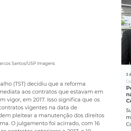
Marcos Santos/USP Imagens
3 d
De
alho (TST) decidiu que a reforma 
P
imediata aos contratos que estavam em 
n
m vigor, em 2017. Isso significa que os 
C
ontratos vigentes na data de 
Su
dem pleitear a manutenção dos direitos 
ma
ma. O julgamento foi acirrado, com 16 
Co