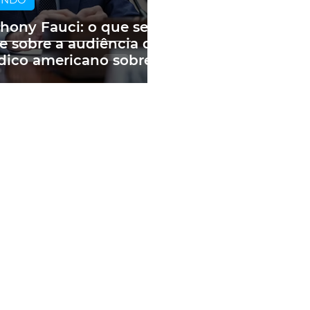
hony Fauci: o que se
e sobre a audiência do
ico americano sobre
andemia e as fake
ws