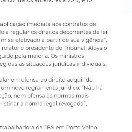
os contratos anteriores a 2017, e 10 
m
re
ne
Sa
i aplicação imediata aos contratos de 
de
 a regular os direitos decorrentes de lei 
E
m se efetivado a partir de sua vigência”, 
na
relator e presidente do Tribunal, Aloysio 
D
guido pela maioria. Os ministros 
na
gidas as situações jurídicas individuais.
da
em
p
falar em ofensa ao direito adquirido 
 um novo regramento jurídico. “Não há 
teção, nem ofensa às normas mais 
pristinar a norma legal revogada”, 
rabalhadora da JBS em Porto Velho 