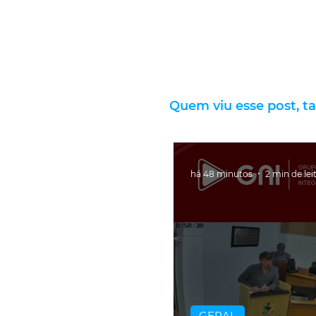
Quem viu esse post, t
há 48 minutos
2 min de lei
GERAL