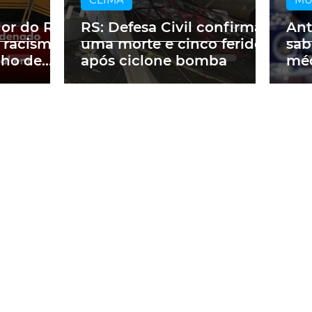
dor do RS
RS: Defesa Civil confirma
Ant
 racismo
uma morte e cinco feridos
sab
lho de
após ciclone bomba
méd
m obra
a p
ne