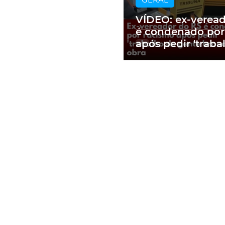
VÍDEO: ex-verea
é condenado por
após pedir 'traba
gente branca' e