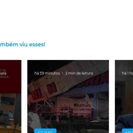
ambém viu esses!
tura
há 59 minutos
2 min de leitura
há 1 h
CLIMA
M