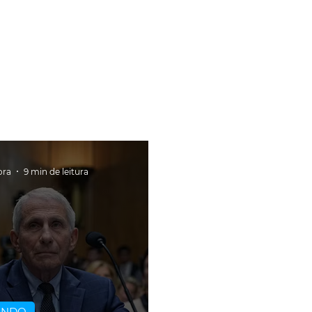
ora
9 min de leitura
UNDO