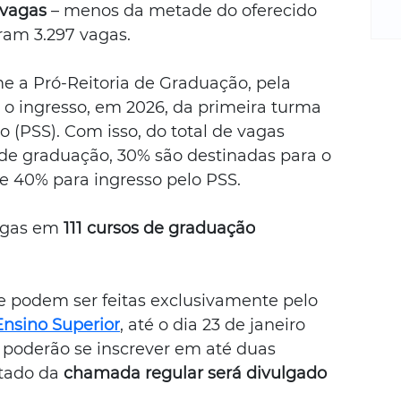
m
 vagas
 – menos da metade do oferecido 
re
ram 3.297 vagas.
ne
Sa
me a Pró-Reitoria de Graduação, pela 
de
 o ingresso, em 2026, da primeira turma 
E
na
o (PSS). Com isso, do total de vagas 
D
de graduação, 30% são destinadas para o 
na
 e 40% para ingresso pelo PSS.
da
em
agas em 
111 cursos de graduação
p
 e podem ser feitas exclusivamente pelo 
Ensino Superior
, até o dia 23 de janeiro 
s poderão se inscrever em até duas 
tado da 
chamada regular será divulgado 