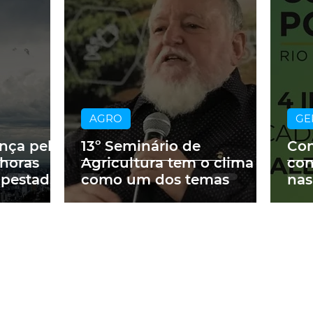
AGRO
GE
ança pelo
13º Seminário de
Con
 horas
Agricultura tem o clima
con
mpestades
como um dos temas
nas
Cor