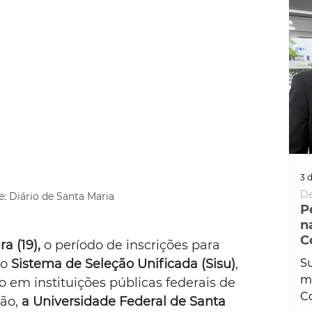
3 d
De
e: Diário de Santa Maria
P
n
C
a (19),
 o período de inscrições para 
Su
o 
Sistema de Seleção Unificada (Sisu)
, 
ma
 em instituições públicas federais de 
Co
ão, 
a Universidade Federal de Santa 