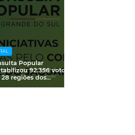
RAL
sulta Popular
tabilizou 92.356 votos
 28 regiões dos
edes