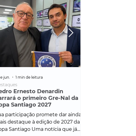
e jun.
1 min de leitura
25 de fev.
1 min de leitura
staques
Policial
edro Ernesto Denardin
Veículo de mais d
arrará o primeiro Gre-Nal da
é apreendido em
opa Santiago 2027
em ação ligada à
Francisco de Assi
a participação promete dar ainda
Veículo de luxo foi 
is destaque à edição de 2027 da
durante desdobram
pa Santiago Uma notícia que já
Operação Consortium