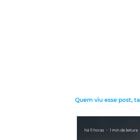
Quem viu esse post, t
há 11 horas
1 min de leitura