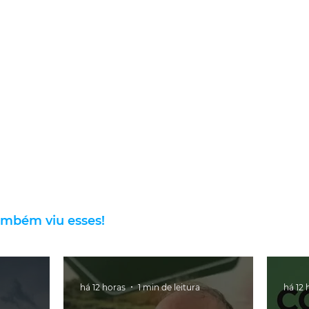
ambém viu esses!
há 12 horas
1 min de leitura
há 12 