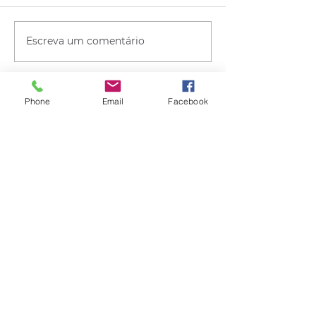
Escreva um comentário
Phone
Email
Facebook
Quem viu esse post, também
viu esses!
há 20 horas
2 min de leitura