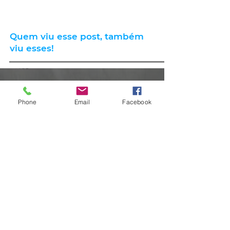
Quem viu esse post, também
viu esses!
há 7 horas
2 min de leitura
Phone
Email
Facebook
GERAL
Consumidores relatam aumento
de quase 300% na energia elétrica
e contas de até R$ 2 mil no RS: