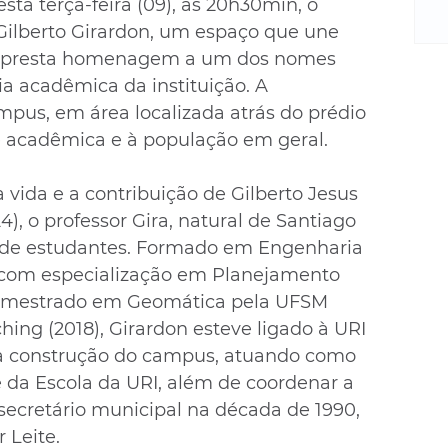
m
sta terça-feira (09), às 20h30min, o 
re
 Gilberto Girardon, um espaço que une 
ne
e presta homenagem a um dos nomes 
Sa
a acadêmica da instituição. A 
de
pus, em área localizada atrás do prédio 
E
e acadêmica e à população em geral.
na
D
ida e a contribuição de Gilberto Jesus 
na
da
), o professor Gira, natural de Santiago 
em
s de estudantes. Formado em Engenharia 
p
, com especialização em Planejamento 
, mestrado em Geomática pela UFSM 
ing (2018), Girardon esteve ligado à URI 
da construção do campus, atuando como 
e da Escola da URI, além de coordenar a 
ecretário municipal na década de 1990, 
 Leite.