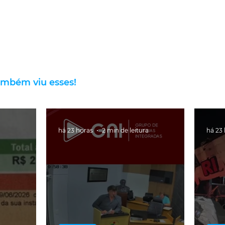
ambém viu esses!
há 23 horas
2 min de leitura
há 23