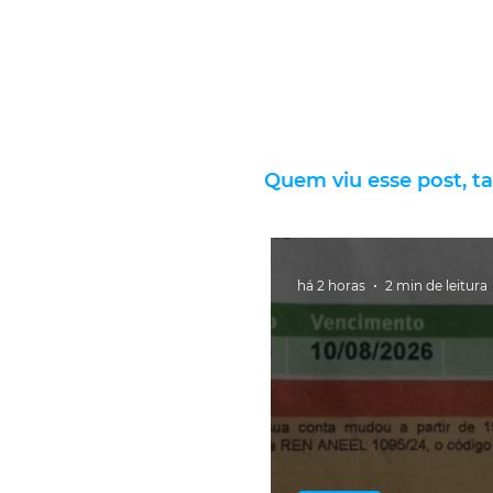
Quem viu esse post, t
há 2 horas
2 min de leitura