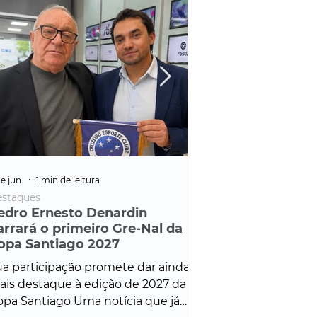
e jun.
1 min de leitura
25 de fev.
1 min de leitura
staques
Policial
edro Ernesto Denardin
Veículo de mais d
arrará o primeiro Gre-Nal da
é apreendido em
opa Santiago 2027
em ação ligada à
Francisco de Assi
a participação promete dar ainda
Veículo de luxo foi 
is destaque à edição de 2027 da
durante desdobram
pa Santiago Uma notícia que já
Operação Consortium