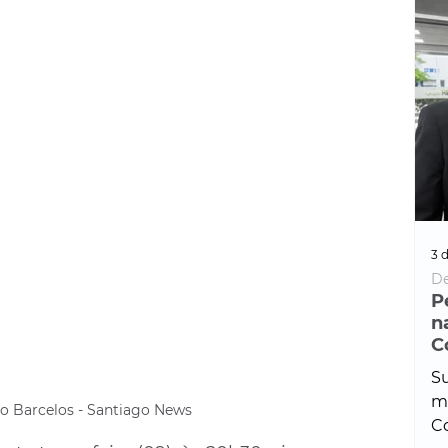
3 d
De
P
n
C
Su
ma
io Barcelos - Santiago News
Co