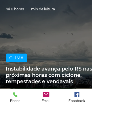
há 8 horas
1 min de leitura
CLIMA
Instabilidade avança pelo RS nas
próximas horas com ciclone,
tempestades e vendavais
Phone
Email
Facebook
há 10 horas
1 min de leitura