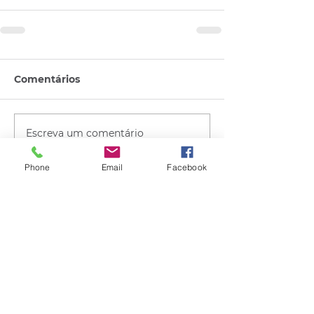
Comentários
Escreva um comentário
Phone
Email
Facebook
Quem viu esse post, também
viu esses!
há 6 horas
1 min de leitura