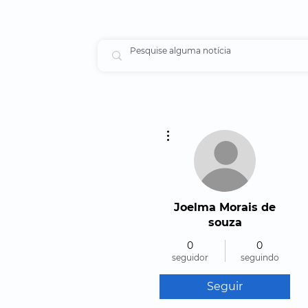
Mais ações
Joelma Morais de
souza
0
0
seguidor
seguindo
Seguir