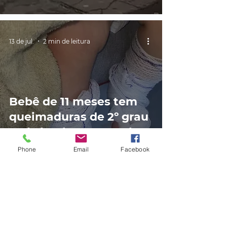
13 de jul.
2 min de leitura
Bebê de 11 meses tem
queimaduras de 2º grau
após banho em escola
no RS, diz mãe; polícia
Phone
Email
Facebook
investiga o caso
9 de jul.
2 min de leitura