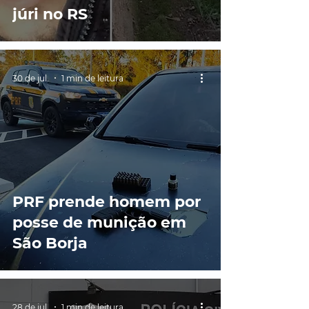
júri no RS
30 de jul.
1 min de leitura
PRF prende homem por
posse de munição em
São Borja
28 de jul.
1 min de leitura