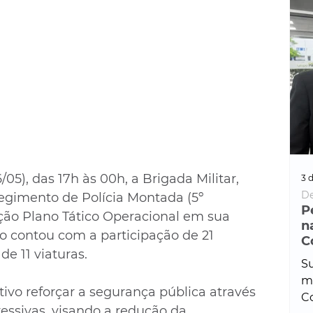
/05), das 17h às 00h, a Brigada Militar, 
3 d
De
Regimento de Polícia Montada (5º 
P
ão Plano Tático Operacional em sua 
n
o contou com a participação de 21 
C
 de 11 viaturas.
Su
ma
ivo reforçar a segurança pública através 
Co
essivas, visando a redução da 