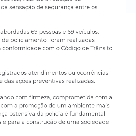
m
 da sensação de segurança entre os 
re
ne
Sa
de
abordadas 69 pessoas e 69 veículos. 
E
 de policiamento, foram realizadas 
na
em conformidade com o Código de Trânsito 
D
na
da
egistrados atendimentos ou ocorrências, 
em
 das ações preventivas realizadas.
p
tuando com firmeza, comprometida com a 
 com a promoção de um ambiente mais 
nça ostensiva da polícia é fundamental 
s e para a construção de uma sociedade 