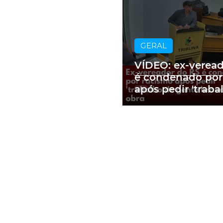
GERAL
VÍDEO: ex-verea
é condenado por
após pedir 'traba
gente branca' e