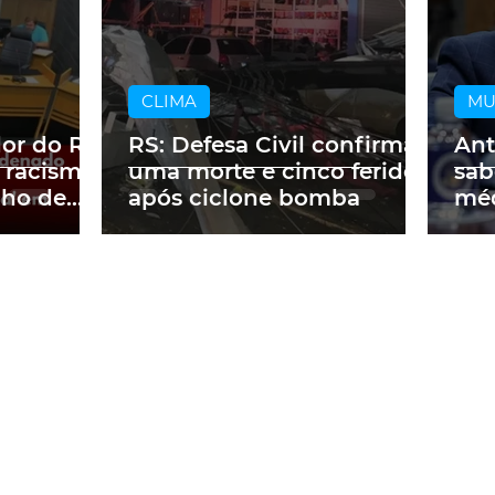
CLIMA
M
dor do RS
RS: Defesa Civil confirma
Ant
 racismo
uma morte e cinco feridos
sab
lho de
após ciclone bomba
méd
m obra
a p
ne