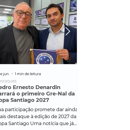
e jun.
1 min de leitura
25 de fev.
1 min de leitura
staques
Policial
edro Ernesto Denardin
Veículo de mais d
arrará o primeiro Gre-Nal da
é apreendido em
opa Santiago 2027
em ação ligada à
Francisco de Assi
a participação promete dar ainda
Veículo de luxo foi 
is destaque à edição de 2027 da
durante desdobram
pa Santiago Uma notícia que já
Operação Consortium