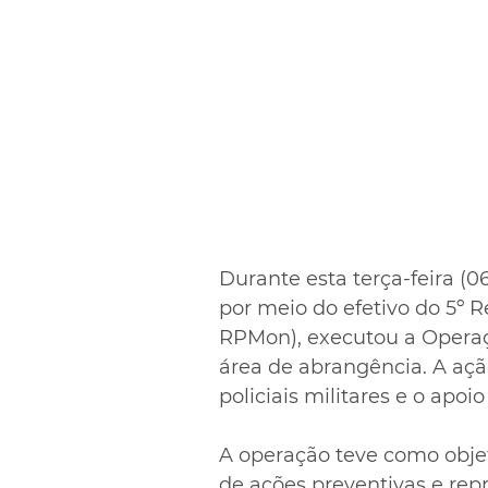
Durante esta terça-feira (06
por meio do efetivo do 5º 
RPMon), executou a Operaç
área de abrangência. A açã
policiais militares e o apoio
A operação teve como objet
de ações preventivas e repr