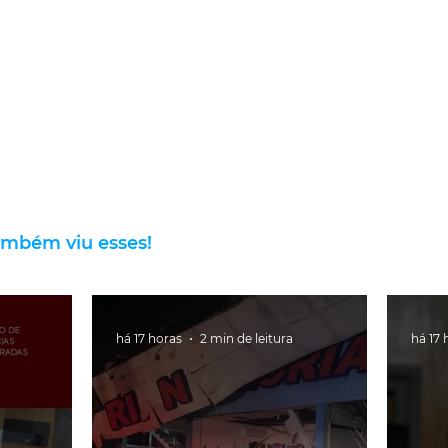
ambém viu esses!
há 17 horas
2 min de leitura
há 17 