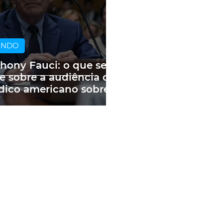
UNDO
hony Fauci: o que se
e sobre a audiência do
ico americano sobre
andemia e as fake
ws