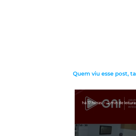
Quem viu esse post, t
há 17 horas
2 min de leitura