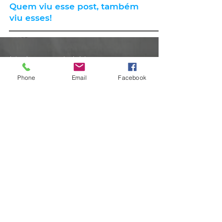
Quem viu esse post, também
viu esses!
há 10 horas
2 min de leitura
Phone
Email
Facebook
GERAL
Consumidores relatam aumento
de quase 300% na energia elétrica
e contas de até R$ 2 mil no RS:
'Um absurdo'
há 1 dia
2 min de leitura