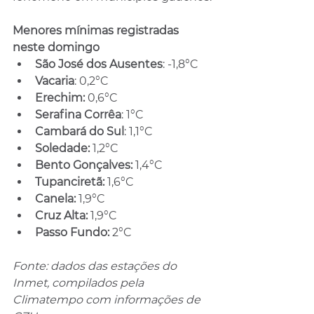
Menores mínimas registradas 
neste domingo
São José dos Ausentes
: -1,8°C
Vacaria
: 0,2°C
Erechim:
 0,6°C
Serafina Corrêa
: 1°C
Cambará do Sul
: 1,1°C
Soledade: 
1,2°C
Bento Gonçalves:
 1,4°C
Tupanciretã: 
1,6°C
Canela: 
1,9°C
Cruz Alta: 
1,9°C
Passo Fundo: 
2°C
Fonte: dados das estações do 
Inmet, compilados pela 
Climatempo com informações de 