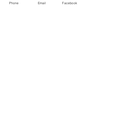
Phone
Email
Facebook
Escreva um comentário
Quem viu esse post, também
viu esses!
há 16 horas
2 min de leitura
GERAL