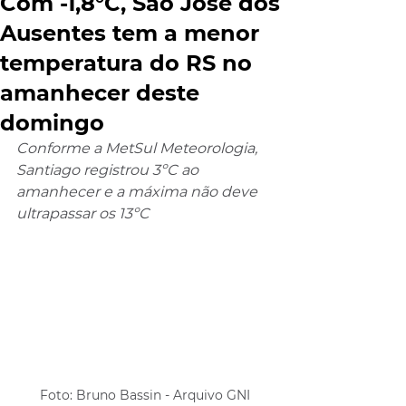
Com -1,8°C, São José dos
Ausentes tem a menor
temperatura do RS no
amanhecer deste
domingo
Conforme a MetSul Meteorologia, 
Santiago registrou 3ºC ao 
amanhecer e a máxima não deve 
ultrapassar os 13ºC
Foto: Bruno Bassin - Arquivo GNI