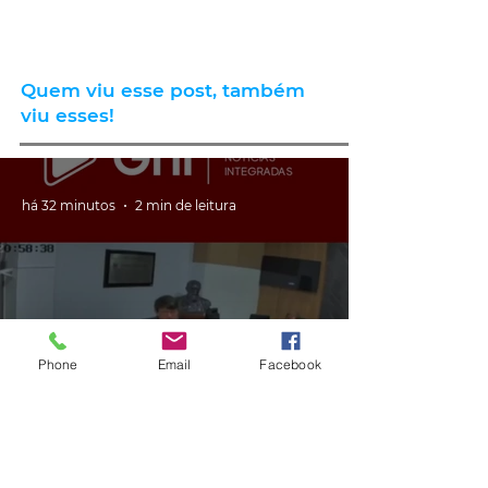
Quem viu esse post, também
viu esses!
há 32 minutos
2 min de leitura
Phone
Email
Facebook
GERAL
VÍDEO: ex-vereador do RS é
condenado por racismo após
pedir 'trabalho de gente branca'