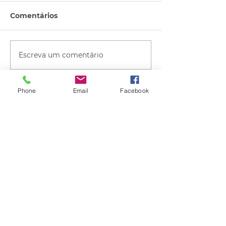
Comentários
Escreva um comentário
Phone
Email
Facebook
Quem viu esse post, também
viu esses!
há 54 minutos
1 min de leitura