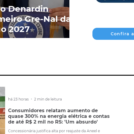
to Denardin
imeiro Gre-Nal da
go 2027
Confira 
há 23 horas
2 min de leitura
Consumidores relatam aumento de
quase 300% na energia elétrica e contas
de até R$ 2 mil no RS: 'Um absurdo'
Concessionária justifica alta por reajuste da Aneel e