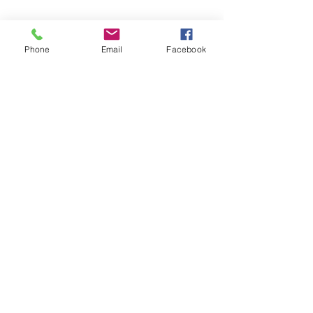
Quem viu esse post, também
Phone
Email
Facebook
viu esses!
há 12 minutos
2 min de leitura
GERAL
VÍDEO: ex-vereador do RS é
condenado por racismo após
pedir 'trabalho de gente branca'