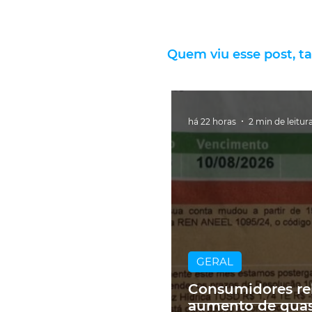
Quem viu esse post, t
há 22 horas
2 min de leitur
GERAL
Consumidores re
aumento de qua