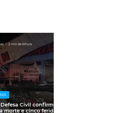
ias
2 min de leitura
IMA
 Defesa Civil confirma
 morte e cinco feridos