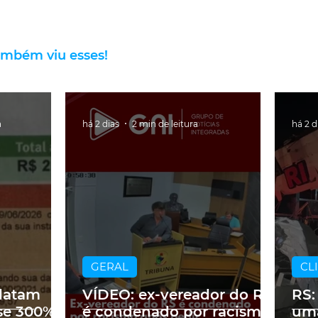
ambém viu esses!
a
há 2 dias
2 min de leitura
há 2 d
GERAL
CL
latam
VÍDEO: ex-vereador do RS
RS:
se 300%
é condenado por racismo
uma