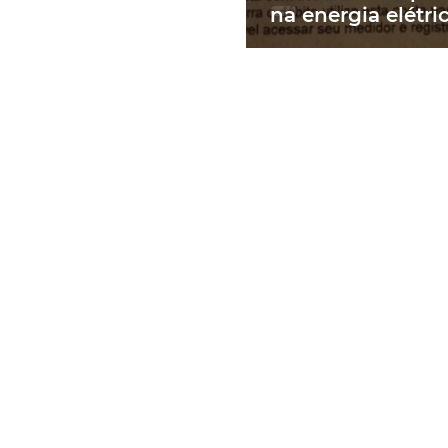
na energia elétri
contas de até R$
RS: 'Um absurdo'