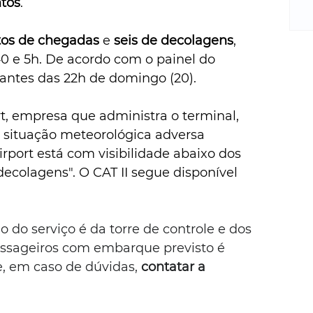
m
tos
.
re
ne
os de chegadas
 e 
seis de decolagens
, 
Sa
0 e 5h. De acordo com o painel do 
de
i antes das 22h de domingo (20).
E
na
ort, empresa que administra o terminal, 
D
 situação meteorológica adversa 
na
da
irport está com visibilidade abaixo dos 
em
colagens". O CAT II segue disponível 
p
 do serviço é da torre de controle e dos 
passageiros com embarque previsto é 
e, em caso de dúvidas,
 contatar a 