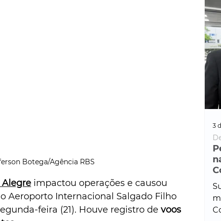
3 d
De
P
n
fferson Botega/Agência RBS
C
 Alegre
 impactou operações e causou 
Su
o Aeroporto Internacional Salgado Filho 
ma
egunda-feira (21). Houve registro de 
voos 
Co