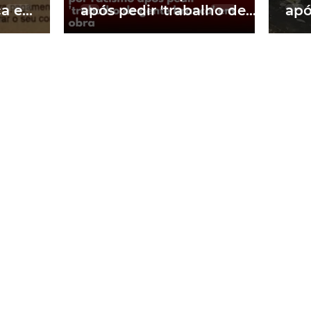
ca e
após pedir 'trabalho de
apó
 2 mil no
gente branca' em obra