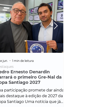
e jun.
1 min de leitura
25 de fev.
1 min de leitura
staques
Policial
edro Ernesto Denardin
Veículo de mais d
arrará o primeiro Gre-Nal da
é apreendido em
opa Santiago 2027
em ação ligada à
Francisco de Assi
a participação promete dar ainda
Veículo de luxo foi 
is destaque à edição de 2027 da
durante desdobram
pa Santiago Uma notícia que já
Operação Consortium